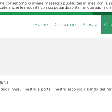
 che consentono di inviare messaggi pubblicitari in linea con le
icate anche le modalità con cui potrai disabilitarli in qualsiasi m
Home
Chi siamo
Attività
Cli
ENTI.
 degli infissi, finestre e porte finestre secondo il bando del M