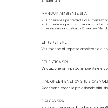
ambientale
MANDURIAMBIENTE SPA
Consulenza per l’attività di autorizzazi
Consulenza per documentazione tecnica
realizzarsi in località La Chianca – Mandu
ERREPET SRL
Valutazione di impatto ambientale e doc
SELEKTICA SRL
Valutazione di impatto ambientale e doc
ITAL GREEN ENERGY SRL E CASA OL
Redazione modello previsionale diffusio
DALCAS SPA
Elaborazione analisi di rischio sito specif