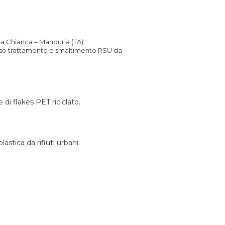
La Chianca – Manduria (TA).
sso trattamento e smaltimento RSU da
i flakes PET riciclato.
tica da rifiuti urbani.