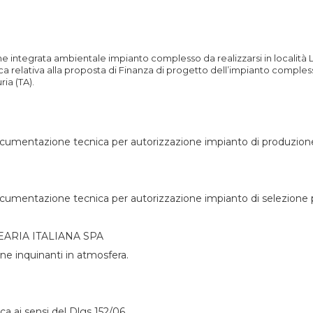
one integrata ambientale impianto complesso da realizzarsi in località 
 relativa alla proposta di Finanza di progetto dell’impianto comple
ria (TA).
umentazione tecnica per autorizzazione impianto di produzione d
umentazione tecnica per autorizzazione impianto di selezione plas
EARIA ITALIANA SPA
ne inquinanti in atmosfera.
ica ai sensi del Dlgs 152/06.