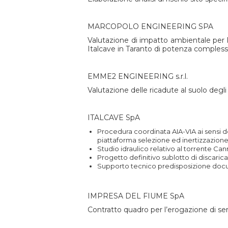
MARCOPOLO ENGINEERING SPA
Valutazione di impatto ambientale per la
Italcave in Taranto di potenza compless
EMME2 ENGINEERING s.r.l.
Valutazione delle ricadute al suolo degli
ITALCAVE SpA
Procedura coordinata AIA-VIA ai sensi del
piattaforma selezione ed inertizzazione 
Studio idraulico relativo al torrente C
Progetto definitivo sublotto di discarica 
Supporto tecnico predisposizione docu
IMPRESA DEL FIUME SpA
Contratto quadro per l’erogazione di se