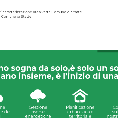
i caratterizzazione area vasta Comune di Statte.
sta Comune di Statte.
no sogna da solo,è solo un s
ano insieme, è l’inizio di una
one
Gestione
Pianificazione
Co
le dei
risorse
urbanistica e
su
i
energetiche
territoriale
nostr