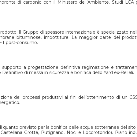
mpronta di carbonio con il Ministero dell’Ambiente. Studi LCA p
rodotto. Il Gruppo di spessore internazionale è specializzato n
embrane bituminose, imbottiture. La maggior parte dei prodott
n PET post-consumo.
per supporto a progettazione definitiva regimazione e trattame
 Definitivo di messa in sicurezza e bonifica dello Yard ex-Belleli.
zazione dei processi produttivi ai fini dell’ottenimento di un 
nergetico.
 quanto previsto per la bonifica delle acque sotterranee del sito
Castellana Grotte, Putignano, Noci e Locorotondo). Piano indust