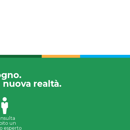
ogno.
 nuova realtà.
nsulta
bito un
o esperto