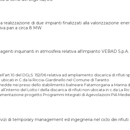
 realizzazione di due impianti finalizzati alla valorizzazione ener
iva pari a circa 8 MW
 agenti inquinanti in atmosfera relativa all’impianto VEBAD S.p.A. s
l’art.10 del DGLS. 152/06 relativa ad ampliamento discarica di rifiuti s
ubicati in C.da la Riccia-Giardinello nel Comune di Taranto.
annedde nei preso dello stabilimento balneare Fatamorgana a Marina d
all’interno del Lotto I della discarica di rifiuti non ubicata in c.da La 
mentazione progetto Programmi Integrati di Agevolazioni PIA Medie 
rvizi di temporary management ed ingegneria nel ciclo dei rifiuti